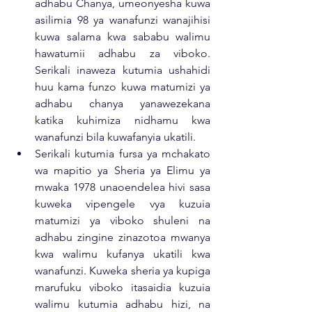
adhabu Chanya, umeonyesha kuwa 
asilimia 98 ya wanafunzi wanajihisi 
kuwa salama kwa sababu walimu 
hawatumii adhabu za viboko. 
Serikali inaweza kutumia ushahidi 
huu kama funzo kuwa matumizi ya 
adhabu chanya yanawezekana 
katika kuhimiza nidhamu kwa 
wanafunzi bila kuwafanyia ukatili. 
Serikali kutumia fursa ya mchakato 
wa mapitio ya Sheria ya Elimu ya 
mwaka 1978 unaoendelea hivi sasa 
kuweka vipengele vya kuzuia 
matumizi ya viboko shuleni na 
adhabu zingine zinazotoa mwanya 
kwa walimu kufanya ukatili kwa 
wanafunzi. Kuweka sheria ya kupiga 
marufuku viboko itasaidia kuzuia 
walimu kutumia adhabu hizi, na 