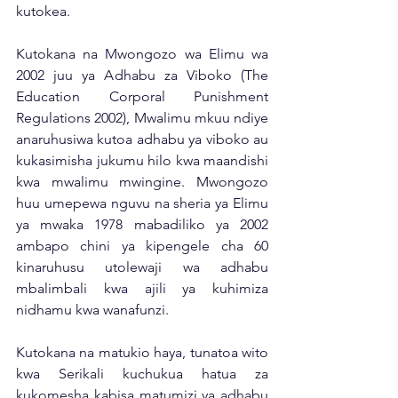
kutokea. 
Kutokana na Mwongozo wa Elimu wa 
2002 juu ya Adhabu za Viboko (The 
Education Corporal Punishment 
Regulations 2002), Mwalimu mkuu ndiye 
anaruhusiwa kutoa adhabu ya viboko au 
kukasimisha jukumu hilo kwa maandishi 
kwa mwalimu mwingine. Mwongozo 
huu umepewa nguvu na sheria ya Elimu 
ya mwaka 1978 mabadiliko ya 2002 
ambapo chini ya kipengele cha 60 
kinaruhusu utolewaji wa adhabu 
mbalimbali kwa ajili ya kuhimiza 
nidhamu kwa wanafunzi. 
Kutokana na matukio haya, tunatoa wito 
kwa Serikali kuchukua hatua za 
kukomesha kabisa matumizi ya adhabu 