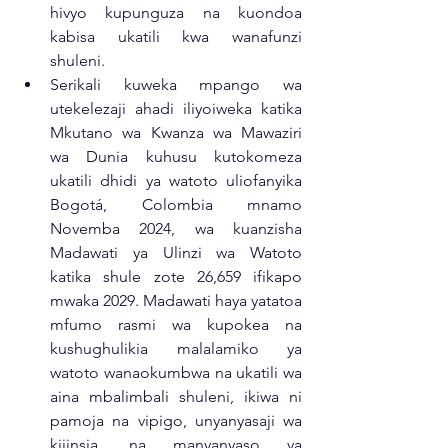
hivyo kupunguza na kuondoa 
kabisa ukatili kwa wanafunzi 
shuleni. 
Serikali kuweka mpango wa 
utekelezaji ahadi iliyoiweka katika 
Mkutano wa Kwanza wa Mawaziri 
wa Dunia kuhusu kutokomeza 
ukatili dhidi ya watoto uliofanyika 
Bogotá, Colombia mnamo 
Novemba 2024, wa kuanzisha 
Madawati ya Ulinzi wa Watoto 
katika shule zote 26,659 ifikapo 
mwaka 2029. Madawati haya yatatoa 
mfumo rasmi wa kupokea na 
kushughulikia malalamiko ya 
watoto wanaokumbwa na ukatili wa 
aina mbalimbali shuleni, ikiwa ni 
pamoja na vipigo, unyanyasaji wa 
kijinsia, na manyanyaso ya 