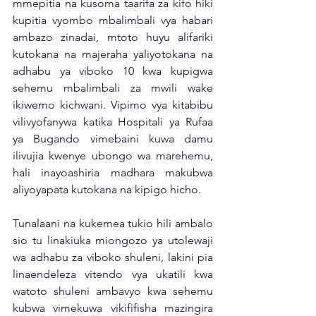
mmepitia na kusoma taarifa za kifo hiki 
kupitia vyombo mbalimbali vya habari 
ambazo zinadai, mtoto huyu alifariki 
kutokana na majeraha yaliyotokana na 
adhabu ya viboko 10 kwa kupigwa 
sehemu mbalimbali za mwili wake 
ikiwemo kichwani. Vipimo vya kitabibu 
vilivyofanywa katika Hospitali ya Rufaa 
ya Bugando vimebaini kuwa damu 
ilivujia kwenye ubongo wa marehemu, 
hali inayoashiria madhara makubwa 
aliyoyapata kutokana na kipigo hicho. 
Tunalaani na kukemea tukio hili ambalo 
sio tu linakiuka miongozo ya utolewaji 
wa adhabu za viboko shuleni, lakini pia 
linaendeleza vitendo vya ukatili kwa 
watoto shuleni ambavyo kwa sehemu 
kubwa vimekuwa vikififisha mazingira 