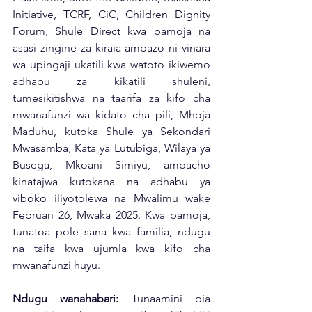
Initiative, TCRF, CiC, Children Dignity 
Forum, Shule Direct kwa pamoja na 
asasi zingine za kiraia ambazo ni vinara 
wa upingaji ukatili kwa watoto ikiwemo 
adhabu za kikatili shuleni, 
tumesikitishwa na taarifa za kifo cha 
mwanafunzi wa kidato cha pili, Mhoja 
Maduhu, kutoka Shule ya Sekondari 
Mwasamba, Kata ya Lutubiga, Wilaya ya 
Busega, Mkoani Simiyu, ambacho 
kinatajwa kutokana na adhabu ya 
viboko iliyotolewa na Mwalimu wake 
Februari 26, Mwaka 2025. Kwa pamoja, 
tunatoa pole sana kwa familia, ndugu 
na taifa kwa ujumla kwa kifo cha 
mwanafunzi huyu. 
Ndugu wanahabari:
 Tunaamini pia 