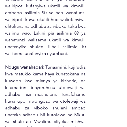
waliripoti kufanyiwa ukatili wa kimwili, 
ambapo asilimia 90 ya hao wanafunzi 
waliripoti kuwa ukatili huo waliofanyiwa 
ulitokana na adhabu za viboko toka kwa 
walimu wao. Lakini pia asilimia 89 ya 
wanafunzi walisema ukatili wa kimwili 
unafanyika shuleni ilihali asilimia 10 
walisema unafanyika nyumbani. 
Ndugu wanahabari:
 Tunaamini, kujirudia 
kwa matukio kama haya kunatokana na 
kuwepo kwa mianya ya kisheria, na 
kitamaduni inayoruhusu utolewaji wa 
adhabu hizi mashuleni. Tunafahamu 
kuwa upo mwongozo wa utolewaji wa 
adhabu za viboko shuleni ambao 
unataka adhabu hii kutolewa na Mkuu 
wa shule au Mwalimu aliyekasimishwa 