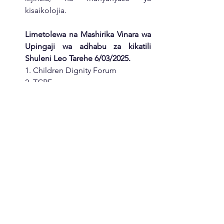
kisaikolojia. 
Limetolewa na Mashirika Vinara wa 
Upingaji wa adhabu za kikatili 
Shuleni Leo Tarehe 6/03/2025. 
1. Children Dignity Forum 
2. TCRF 
3. Save the Children 
4. Msichana Initiative 
5. Children in Cross Fire 
6. Shule Direct 
7. HakiElimu
News