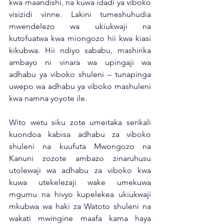
kwa maandishi, na kuwa idadi ya viboko 
visizidi vinne. Lakini tumeshuhudia 
mwendelezo wa ukiukwaji na 
kutofuatwa kwa miongozo hii kwa kiasi 
kikubwa. Hii ndiyo sababu, mashirika 
ambayo ni vinara wa upingaji wa 
adhabu ya viboko shuleni – tunapinga 
uwepo wa adhabu ya viboko mashuleni 
kwa namna yoyote ile. 
Wito wetu siku zote umeitaka serikali 
kuondoa kabisa adhabu za viboko 
shuleni na kuufuta Mwongozo na 
Kanuni zozote ambazo zinaruhusu 
utolewaji wa adhabu za viboko kwa 
kuwa utekelezaji wake umekuwa 
mgumu na hivyo kupelekea ukiukwaji 
mkubwa wa haki za Watoto shuleni na 
wakati mwingine maafa kama haya 