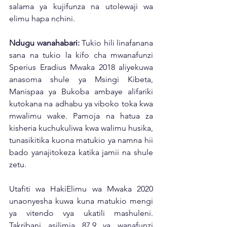
salama ya kujifunza na utolewaji wa 
elimu hapa nchini. 
Ndugu wanahabari:
 Tukio hili linafanana 
sana na tukio la kifo cha mwanafunzi 
Sperius Eradius Mwaka 2018 aliyekuwa 
anasoma shule ya Msingi Kibeta, 
Manispaa ya Bukoba ambaye alifariki 
kutokana na adhabu ya viboko toka kwa 
mwalimu wake. Pamoja na hatua za 
kisheria kuchukuliwa kwa walimu husika, 
tunasikitika kuona matukio ya namna hii 
bado yanajitokeza katika jamii na shule 
zetu. 
Utafiti wa HakiElimu wa Mwaka 2020 
unaonyesha kuwa kuna matukio mengi 
ya vitendo vya ukatili mashuleni. 
Takribani asilimia 87.9 ya wanafunzi 