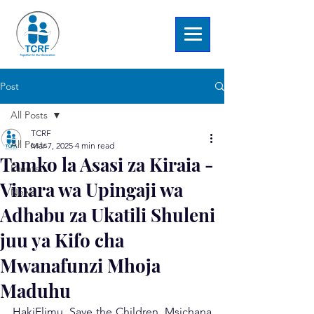
Post
All Posts
TCRF
All Posts
Mar 7, 2025
4 min read
Tamko la Asasi za Kiraia -
Events
Vinara wa Upingaji wa
News
Adhabu za Ukatili Shuleni
juu ya Kifo cha
Mwanafunzi Mhoja
Maduhu
HakiElimu, Save the Children, Msichana 