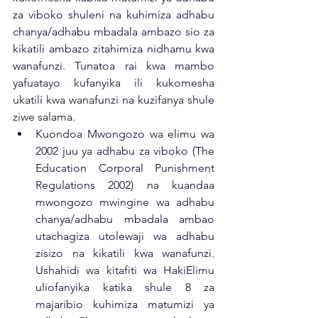
za viboko shuleni na kuhimiza adhabu 
chanya/adhabu mbadala ambazo sio za 
kikatili ambazo zitahimiza nidhamu kwa 
wanafunzi. Tunatoa rai kwa mambo 
yafuatayo kufanyika ili kukomesha 
ukatili kwa wanafunzi na kuzifanya shule 
ziwe salama. 
Kuondoa Mwongozo wa elimu wa 
2002 juu ya adhabu za viboko (The 
Education Corporal Punishment 
Regulations 2002) na kuandaa 
mwongozo mwingine wa adhabu 
chanya/adhabu mbadala ambao 
utachagiza utolewaji wa adhabu 
zisizo na kikatili kwa wanafunzi. 
Ushahidi wa kitafiti wa HakiElimu 
uliofanyika katika shule 8 za 
majaribio kuhimiza matumizi ya 